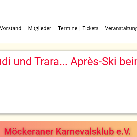
Vorstand
Mitglieder
Termine | Tickets
Veranstaltun
di und Trara... Après-Ski b
Möckeraner Karnevalsklub e.V.