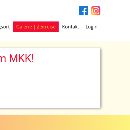
gsort
Galerie | Zeitreise
Kontakt
Login
eim MKK!