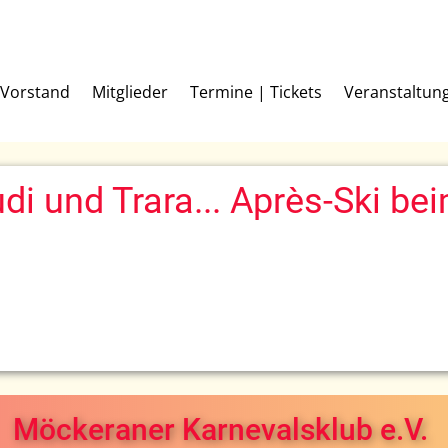
Vorstand
Mitglieder
Termine | Tickets
Veranstaltun
di und Trara... Après-Ski b
Möckeraner Karnevalsklub e.V.